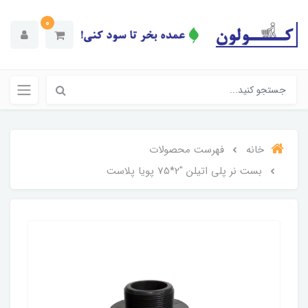
0
خانه
فهرست محصولات
بست نر پلی اتیلن "2*75 پویا پلاست