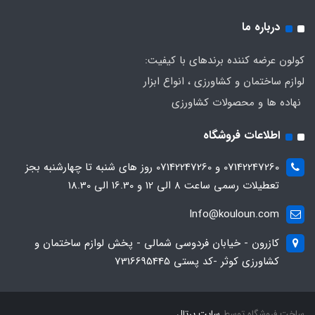
درباره ما
کولون عرضه کننده برندهای با کیفیت:
لوازم ساختمان و کشاورزی ، انواع ابزار
نهاده ها و محصولات کشاورزی
اطلاعات فروشگاه
07142247260 و 07142247260 روز های شنبه تا چهارشنبه بجز
تعطیلات رسمی ساعت 8 الی 12 و 16.30 الی 18.30
Info@kouloun.com
کازرون - خیابان فردوسی شمالی - پخش لوازم ساختمان و
کشاورزی کوثر -کد پستی 7316695445
ساخت فروشگاه توسط
سایت پرتال