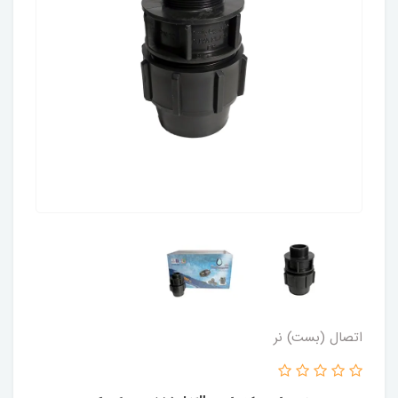
اتصال (بست) نر