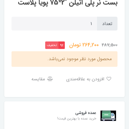
بست نر پلی اتیلن "2*75 پویا پلاست
تعداد
264,200
تومان
287,500
تخفیف
9٪
محصول مورد نظر موجود نمی‌باشد.
افزودن به علاقه‌مندی
مقایسه
عمده فروشی
خرید عمده با بهترین قیمت!