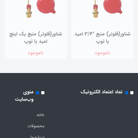
شناور(فلوتر) منبع "3/4 امید
شناور(فلوتر) منبع یک اینچ
با توپ
امید با توپ
ناموجود
ناموجود
نماد اعتماد الکترونیک
منوی
وب‌سایت
خانه
محصولات
درباره ما