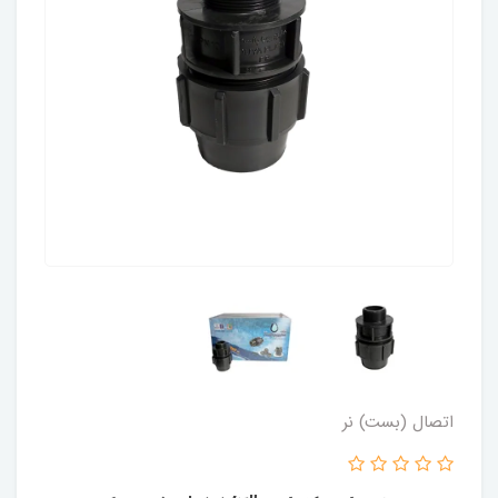
اتصال (بست) نر