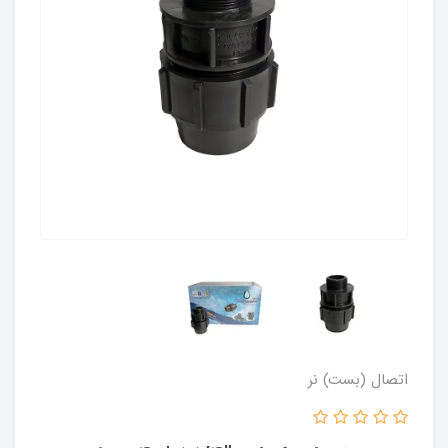
اتصال (بست) نر