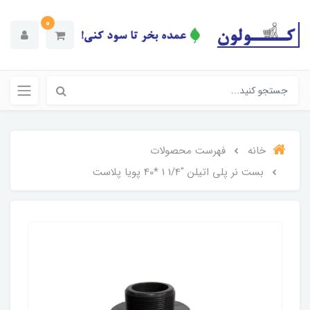
0
خانه
فهرست محصولات
بست نر پلی اتیلن "1/4 1 *40 پویا پلاست