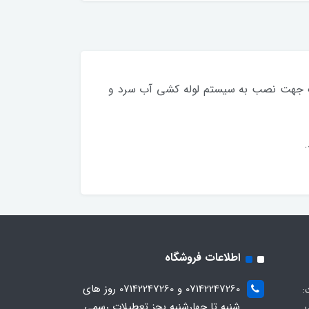
لنگ جهت نصب به سیستم لوله کشی آب سرد و
اطلاعات فروشگاه
07142247260 و 07142247260 روز های
:
شنبه تا چهارشنبه بجز تعطیلات رسمی