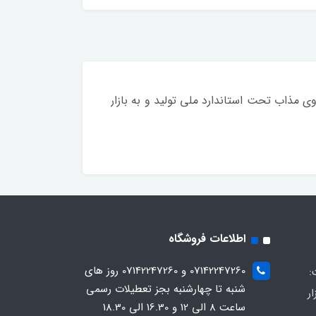
ی مذاب تحت استاندارد ملی تولید و به بازار
اطلاعات فروشگاه
07142247260 و 07142247260 روز های
:
شنبه تا چهارشنبه بجز تعطیلات رسمی
ار
ساعت 8 الی 12 و 16.30 الی 18.30