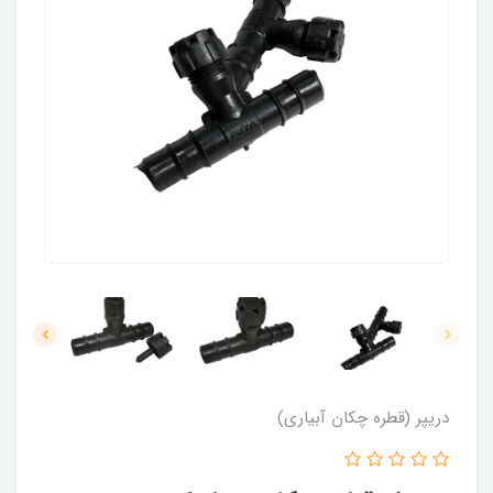
دریپر (قطره چکان آبیاری)