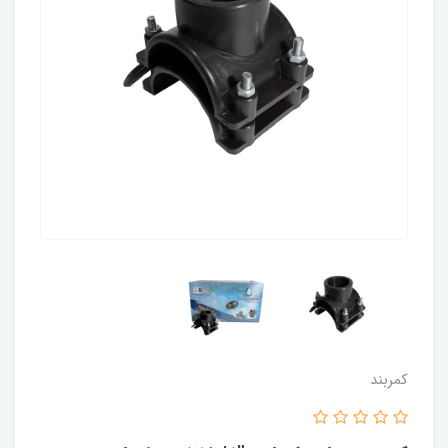
کمربند