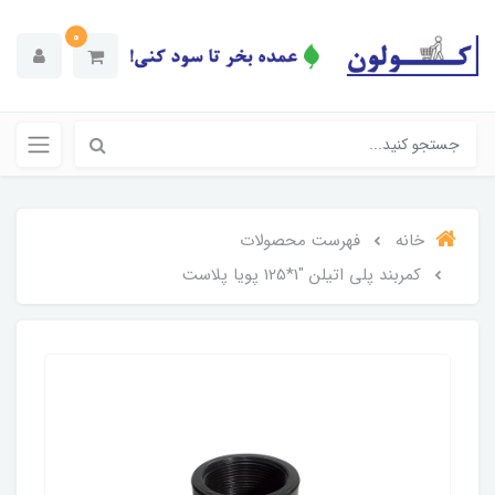
0
خانه
فهرست محصولات
کمربند پلی اتیلن "1*125 پویا پلاست