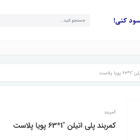
یا پلاست
کمربند
کمربند پلی اتیلن "1*63 پویا پلاست